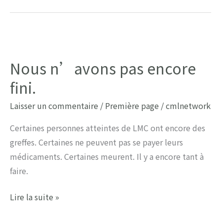
après
avoir
dit
au
Nous n’avons pas encore
revoir
fini.
?
Laisser un commentaire
/
Première page
/
cmlnetwork
Certaines personnes atteintes de LMC ont encore des
greffes. Certaines ne peuvent pas se payer leurs
médicaments. Certaines meurent. Il y a encore tant à
faire.
Nous
Lire la suite »
n’avons