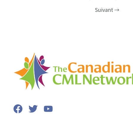
communauté
Suivant
→