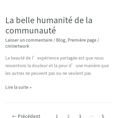
célébrer
l’Extraordinaire.
La belle humanité de la
communauté
Laisser un commentaire
/
Blog
,
Première page
/
cmlnetwork
La beauté de l’expérience partagée est que nous
ressentons la douleur et la peur d’une manière que
les autres ne peuvent pas ou ne veulent pas.
La
Lire la suite »
belle
humanité
de
←
Précédent
1
2
3
…
5
la