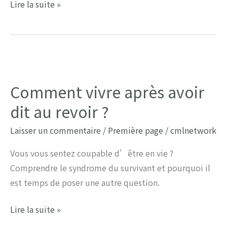
La
Lire la suite »
Journée
mondiale
de
la
LMC
Comment vivre après avoir
a
dit au revoir ?
lieu
le
Laisser un commentaire
/
Première page
/
cmlnetwork
22
septembre.
Vous vous sentez coupable d’être en vie ?
Où
Comprendre le syndrome du survivant et pourquoi il
serez-
est temps de poser une autre question.
vous
Comment
Lire la suite »
?
vivre