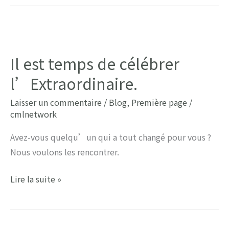
pas
encore
fini.
Il est temps de célébrer
l’Extraordinaire.
Laisser un commentaire
/
Blog
,
Première page
/
cmlnetwork
Avez-vous quelqu’un qui a tout changé pour vous ?
Nous voulons les rencontrer.
Il
Lire la suite »
est
temps
de