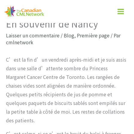
Aller
au
En souvenir de Nancy
contenu
Laisser un commentaire
/
Blog
,
Première page
/ Par
cmlnetwork
C’est la fin d’un vendredi après-midi et je suis assis
dans une salle d’attente sombre du Princess
Margaret Cancer Centre de Toronto. Les rangées de
chaises vides sont alignées de manière ordonnée.
Quelques petits récipients de jus de pomme et
quelques paquets de biscuits sablés sont empilés sur
la petite table à côté de moi. Les restes de collations
des patients.
C’est calme, si ce n’est le bruit du balai à franges